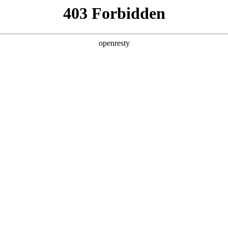
企业业务
个人业务
了解我们
投资者
金融
>
智慧金融解决方案
EN
Global
新日 @ 北京建筑设计院
筑遇见科技赋能，会碰撞